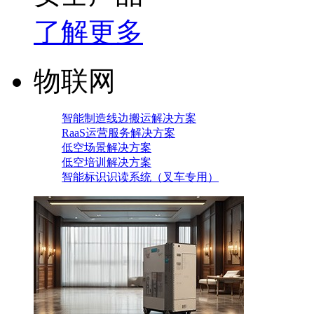
了解更多
物联网
智能制造线边搬运解决方案
RaaS运营服务解决方案
低空场景解决方案
低空培训解决方案
智能标识识读系统（叉车专用）