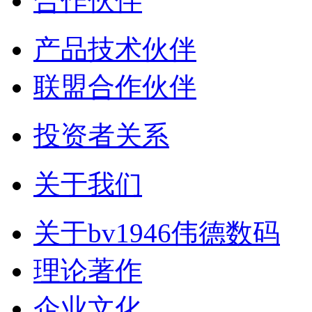
合作伙伴
产品技术伙伴
联盟合作伙伴
投资者关系
关于我们
关于bv1946伟德数码
理论著作
企业文化