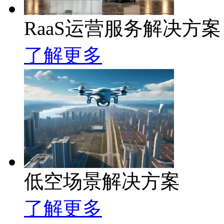
RaaS运营服务解决方案
了解更多
低空场景解决方案
了解更多