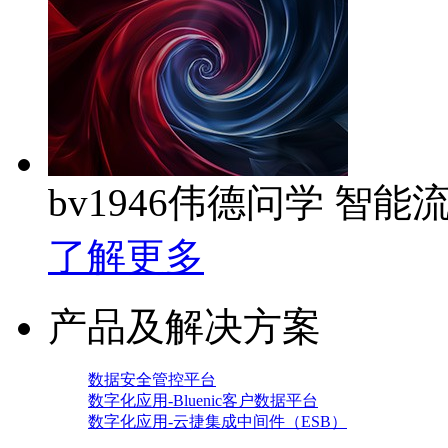
bv1946伟德问学 智
了解更多
产品及解决方案
数据安全管控平台
数字化应用-Bluenic客户数据平台
数字化应用-云捷集成中间件（ESB）