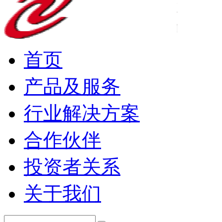
首页
产品及服务
行业解决方案
合作伙伴
投资者关系
关于我们